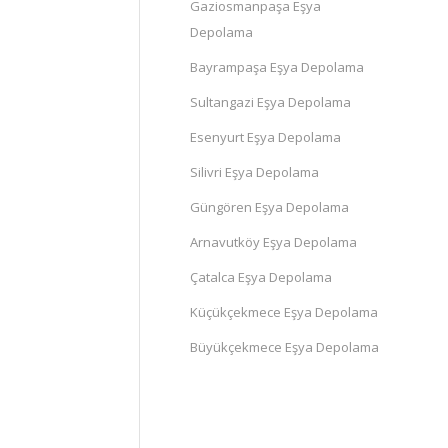
Gaziosmanpaşa Eşya
Depolama
Bayrampaşa Eşya Depolama
Sultangazi Eşya Depolama
Esenyurt Eşya Depolama
Silivri Eşya Depolama
Güngören Eşya Depolama
Arnavutköy Eşya Depolama
Çatalca Eşya Depolama
Küçükçekmece Eşya Depolama
Büyükçekmece Eşya Depolama