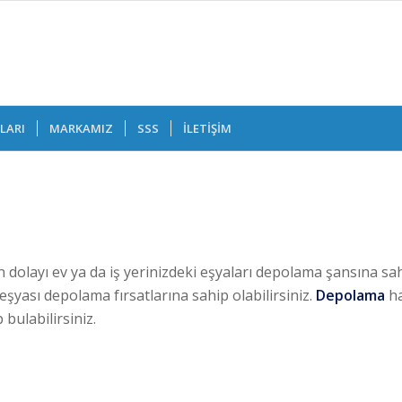
LARI
MARKAMIZ
SSS
İLETİŞİM
 dolayı ev ya da iş yerinizdeki eşyaları depolama şansına sahi
şyası depolama fırsatlarına sahip olabilirsiniz.
Depolama
ha
bulabilirsiniz.