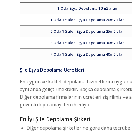
1 Oda Eşya Depolama 10m2 alan
1 Oda 1 Salon Eşya Depolama 20m2 alan
2 Oda 1 Salon Eşya Depolama 25m2 alan
3 Oda 1 Salon Eşya Depolama 30m2 alan
4 Oda 1 Salon Eşya Depolama 40m2 alan
Şile Eşya Depolama Ücretleri
En uygun ve kaliteli depolama hizmetlerini uygun ü
aynı anda geliştirmektedir. Başka depolama şirketler
Diğer depolama firmalarının ücretleri şişirilmiş ve
güvenli depolamayı tercih ediyor.
En İyi Şile Depolama Şirketi
Diğer depolama şirketlerine göre daha tecrübel