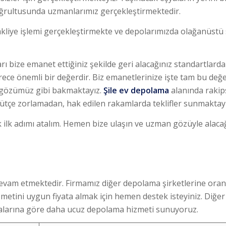
 doğrultusunda uzmanlarımız gerçekleştirmektedir.
liye işlemi gerçekleştirmekte ve depolarımızda olağanüstü s
rı bize emanet ettiğiniz şekilde geri alacağınız standartlarda
ce önemli bir değerdir. Biz emanetlerinize işte tam bu değ
e gözümüz gibi bakmaktayız.
Şile ev depolama
alanında rakip
ütçe zorlamadan, hak edilen rakamlarda teklifler sunmaktayı
 ilk adımı atalım. Hemen bize ulaşın ve uzman gözüyle alaca
evam etmektedir. Firmamız diğer depolama şirketlerine oran
metini uygun fiyata almak için hemen destek isteyiniz. Diğe
malarına göre daha ucuz depolama hizmeti sunuyoruz.