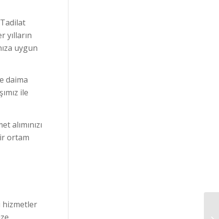
 Tadilat
r yılların
ınıza uygun
te daima
ımız ile
et alımınızı
bir ortam
 hizmetler
ize
Be