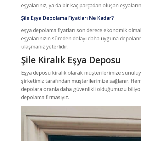
eşyalarınız, ya da bir kaç parçadan oluşan eşyaları
Şile Eşya Depolama Fiyatları Ne Kadar?
eşya depolama fiyatları son derece ekonomik olmakl
eşyalarınızın süreden dolayı daha uyguna depolanma
ulaşmanız yeterlidir.
Şile Kiralık Eşya Deposu
Eşya deposu kiralık olarak müşterilerimize sunuluy
şirketimiz tarafından müşterilerimize sağlanır. Hem
depolara oranla daha güvenlikli olduğumuzu biliyor
depolama firmasıyız.