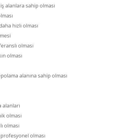
ş alanlara sahip olması
olması
daha hızlı olması
lmesi
feranslı olması
kın olması
epolama alanına sahip olması
 alanları
ik olması
lı olması
 profesyonel olması