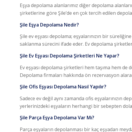
Eşya depolama alanlarımız diğer depolama alanlar
şirketlerine göre Şile’de en çok tercih edilen depol
Şile Eşya Depolama Nedir?
Şile ev eşyası depolama; eşyalarınızın bir süreliğine
saklanma sürecini ifade eder. Ev depolama şirketler
Şile Ev Eşyası Depolama Şirketleri Ne Yapar?
Ev eşyası depolama şirketleri hem taşıma hem de d
Depolama firmaları hakkında ön rezervasyon alarak b
Şile Ofis Eşyası Depolama Nasıl Yapılır?
Sadece ev değil aynı zamanda ofis eşyalarınızın de
yerlerinizdeki eşyaların herhangi bir sebepten dol
Şile Parça Eşya Depolama Var Mı?
Parça eşyaların depolanması bir kaç eşyadan meyda