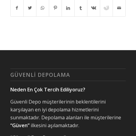
GÜVENLI DEPOLAMA
Neden En Çok Tercih Ediliyoruz?
Güvenli Depo müşterilerinin beklentilerini
karşılayan en iyi depolama hizmetlerini
sunmaktadır. Depolama alanları ile müşterilerine
“Güven”
ilkesini aşılamaktadır.