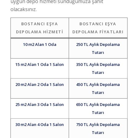
uygun depo hizmeti sunduğumuza şahit
olacaksınız.
BOSTANCI EŞYA
BOSTANCI EŞYA
DEPOLAMA HIZMETI
DEPOLAMA FIYATLARI
10 m2 Alan 1 Oda
250 TL Aylık Depolama
Tutarı
15 m2 Alan 1 Oda 1 Salon
350 TL Aylık Depolama
Tutarı
20 m2 Alan 2 Oda 1 Salon
450 TL Aylık Depolama
Tutarı
25 m2 Alan 3 Oda 1 Salon
650 TL Aylık Depolama
Tutarı
30 m2 Alan 4 Oda 1 Salon
750 TL Aylık Depolama
Tutarı