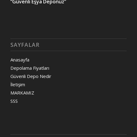
“Güvenli Eşya Deponuz”
SAYFALAR
Anasayfa
Depolama Fiyatları
Güvenli Depo Nedir
İletişim
MARKAMIZ
SSS