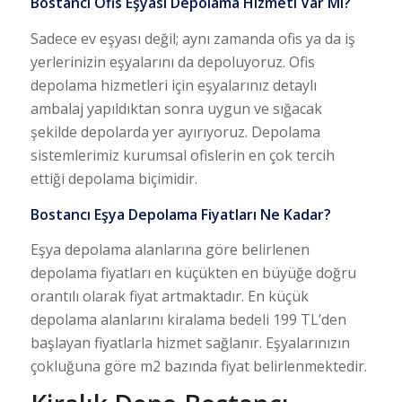
Bostancı Ofis Eşyası Depolama Hizmeti Var Mı?
Sadece ev eşyası değil; aynı zamanda ofis ya da iş
yerlerinizin eşyalarını da depoluyoruz. Ofis
depolama hizmetleri için eşyalarınız detaylı
ambalaj yapıldıktan sonra uygun ve sığacak
şekilde depolarda yer ayırıyoruz. Depolama
sistemlerimiz kurumsal ofislerin en çok tercih
ettiği depolama biçimidir.
Bostancı Eşya Depolama Fiyatları Ne Kadar?
Eşya depolama alanlarına göre belirlenen
depolama fiyatları en küçükten en büyüğe doğru
orantılı olarak fiyat artmaktadır. En küçük
depolama alanlarını kiralama bedeli 199 TL’den
başlayan fiyatlarla hizmet sağlanır. Eşyalarınızın
çokluğuna göre m2 bazında fiyat belirlenmektedir.